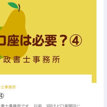
書士事務所
④
書士事務所です。 以前、3回ほど口座開設に