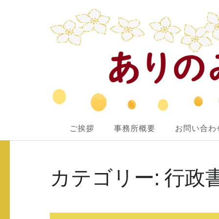
ありのみ行政書士事務所
ご挨拶
事務所概要
お問い合わ
あなたのナシをアリ！に変えていきたい
コ
ン
カテゴリー:
行政
テ
ン
ツ
へ