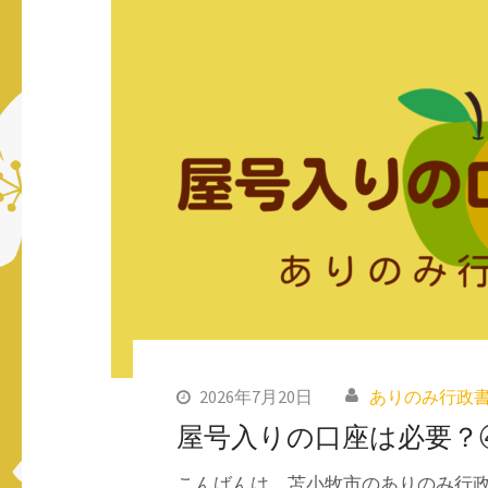
ス
キ
ッ
プ
(Enter
を
押
す)
2026年7月20日
ありのみ行政
屋号入りの口座は必要？
こんばんは、苫小牧市のありのみ行政