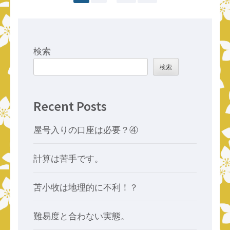
稿
定
定
定
の
ペ
ペ
ペ
ペ
ー
ー
ー
検索
ー
ジ
ジ
ジ
検索
ジ
送
Recent Posts
り
屋号入りの口座は必要？④
計算は苦手です。
苫小牧は地理的に不利！？
難易度と合わない実態。