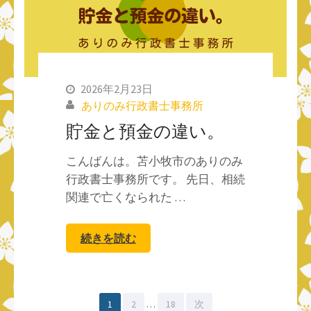
2026年2月23日
ありのみ行政書士事務所
貯金と預金の違い。
こんばんは。苫小牧市のありのみ
行政書士事務所です。 先日、相続
関連で亡くなられた …
続きを読む
投
固
固
固
1
2
…
18
次