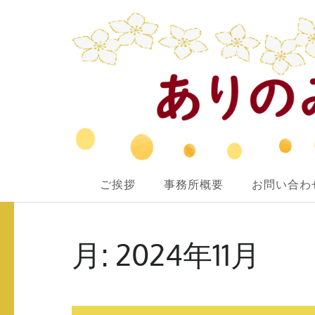
ありのみ行政書士事務所
ご挨拶
事務所概要
お問い合わ
あなたのナシをアリ！に変えていきたい
コ
ン
月:
2024年11月
テ
ン
ツ
へ