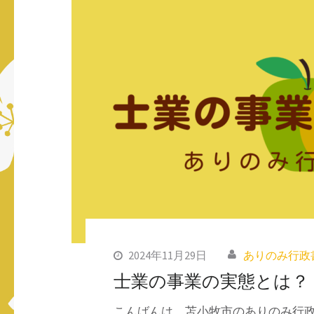
ス
キ
ッ
プ
(Enter
を
押
す)
2024年11月29日
ありのみ行政
士業の事業の実態とは？
こんばんは。苫小牧市のありのみ行政