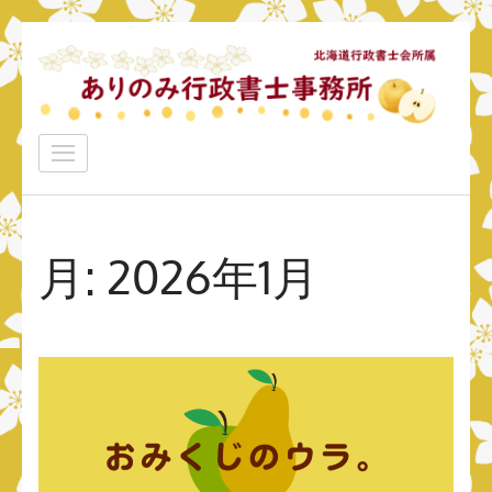
コ
ン
テ
ン
ありのみ行政書士事務所
ツ
あなたのナシをアリ！に変えていきたい
へ
ス
キ
月:
2026年1月
ッ
プ
(Enter
を
押
す)