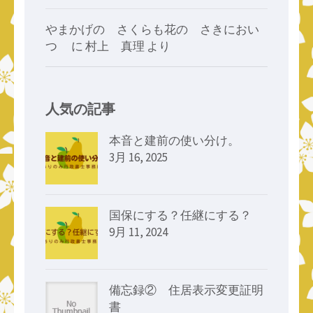
やまかげの さくらも花の さきにおい
つゝ
に
村上 真理
より
人気の記事
本音と建前の使い分け。
3月 16, 2025
国保にする？任継にする？
9月 11, 2024
備忘録② 住居表示変更証明
書