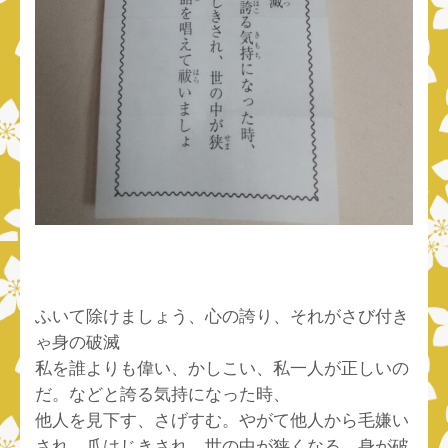
ふいて除けましょう、心の誇り、それがさび付き
ゃ身の破滅
私を誰よりも偉い、かしこい、私一人が正しいの
だ。などと誇る気持になった時、
他人を見下す、さげすむ。やがて他人から毛嫌い
され、爪はじきされ、世の中が狭くなる。身が破