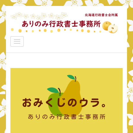
コ
ン
テ
ン
ありのみ行政書士事務所
ツ
あなたのナシをアリ！に変えていきたい
へ
ス
キ
ッ
プ
(Enter
を
押
す)