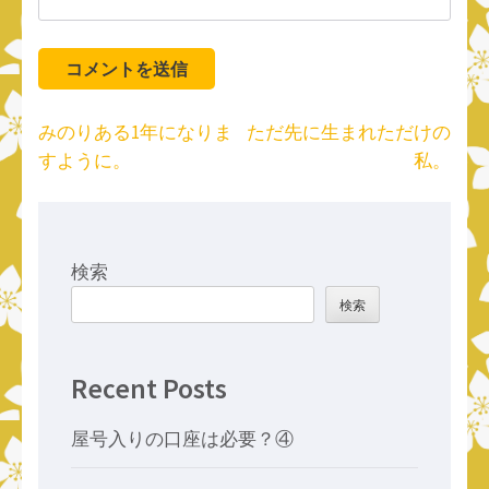
投
みのりある1年になりま
ただ先に生まれただけの
稿
すように。
私。
ナ
ビ
ゲ
ー
検索
シ
検索
ョ
ン
Recent Posts
屋号入りの口座は必要？④