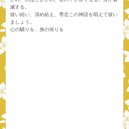
滅する。
祓い給い、清め給え、専念この神語を唱えて祓い
ましょう。
心の驕りを、身の埃りを