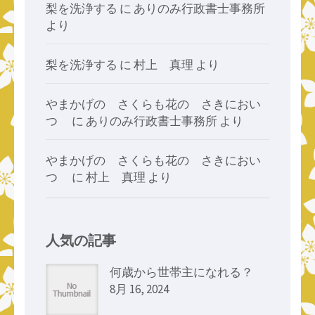
梨を洗浄する
に
ありのみ行政書士事務所
より
梨を洗浄する
に
村上 真理
より
やまかげの さくらも花の さきにおい
つゝ
に
ありのみ行政書士事務所
より
やまかげの さくらも花の さきにおい
つゝ
に
村上 真理
より
人気の記事
何歳から世帯主になれる？
8月 16, 2024