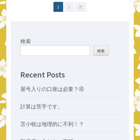
投
固
固
1
2
次
稿
定
定
の
ペ
ペ
ペ
ー
ー
検索
ー
ジ
ジ
検索
ジ
送
Recent Posts
り
屋号入りの口座は必要？④
計算は苦手です。
苫小牧は地理的に不利！？