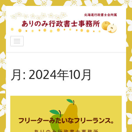
コ
ン
テ
ン
ありのみ行政書士事務所
ツ
あなたのナシをアリ！に変えていきたい
へ
ス
キ
月:
2024年10月
ッ
プ
(Enter
を
押
す)