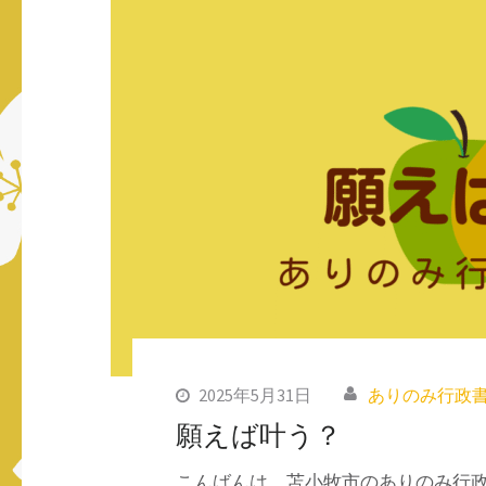
ス
キ
ッ
プ
(Enter
を
押
す)
2025年5月31日
ありのみ行政
願えば叶う？
こんばんは。苫小牧市のありのみ行政