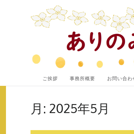
ありのみ行政書士事務所
ご挨拶
事務所概要
お問い合わ
あなたのナシをアリ！に変えていきたい
コ
ン
月:
2025年5月
テ
ン
ツ
へ