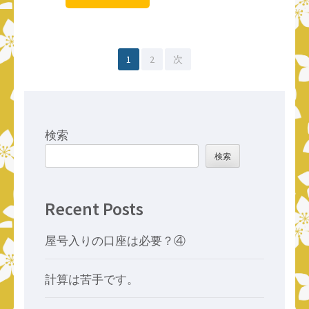
投
固
固
1
2
次
稿
定
定
の
ペ
ペ
ペ
ー
ー
検索
ー
ジ
ジ
検索
ジ
送
Recent Posts
り
屋号入りの口座は必要？④
計算は苦手です。