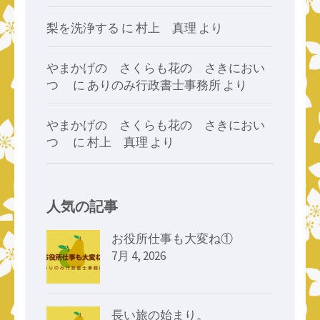
梨を洗浄する
に
村上 真理
より
やまかげの さくらも花の さきにおい
つゝ
に
ありのみ行政書士事務所
より
やまかげの さくらも花の さきにおい
つゝ
に
村上 真理
より
人気の記事
お役所仕事も大変ね①
7月 4, 2026
長い旅の始まり。