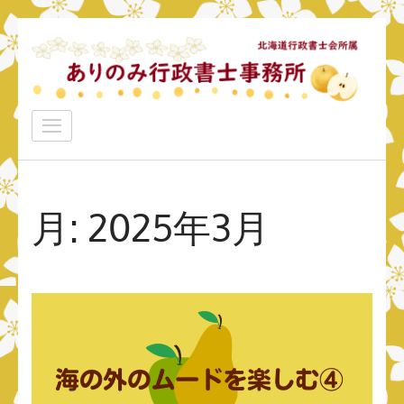
コ
ン
テ
ン
ありのみ行政書士事務所
ツ
あなたのナシをアリ！に変えていきたい
へ
ス
キ
月:
2025年3月
ッ
プ
(Enter
を
押
す)