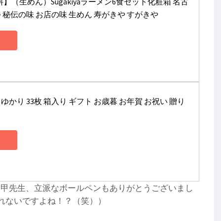
】（生めん）Sugakiyaラーメン6食セット化粧箱 名古
 秘伝の味 お店の味 生めん 寿がきや すがきや
かり 33枚 箱入り ギフト お歳暮 お年賀 お祝い 贈り
た甲先生、立派なボールペンもありがとうございまし
れないですよね！？（笑））