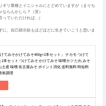
リギリ業種とイニシャルにとどめていますが（まりち
ゃならんかしら？（笑）
言っていただければ…）
ずに、自己顕示欲もほどほどに生きていこうと思いま
つけてみそかけてみそ400g×2本セット」 ナカモ つけて
g 2本セット つけてみそ かけてみそ 味噌カツ たれ みそ
 お土産 味噌 名古屋みそ ポイント消化 送料無料 時短料
 簡単調理