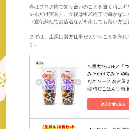
私はブログ内で知り合いのことを書く時はギ
ゃんだけ実名）、今後は甲乙丙丁で書かなに
（宣伝兼ねてお店名などを出しても良い方は
まずは、士業は裏方仕事だということを忘れ
す。
＼最大7%OFF／「
みそかけてみそ 400
だれ ソース 名古屋
理 時短ごはん 手軽
楽天市場で見る