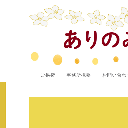
ありのみ行政書士事務所
ご挨拶
事務所概要
お問い合わ
あなたのナシをアリ！に変えていきたい
コ
ン
テ
ン
ツ
へ