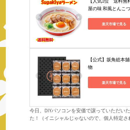
【人気1位　送料無料
屋の味 和風とんこつ
楽天市場で見る
【公式】坂角総本舖 ゆ
物
楽天市場で見る
今日、DIYパソコンを安価で譲っていただい
た！（イニシャルじゃないので、個人特定さ