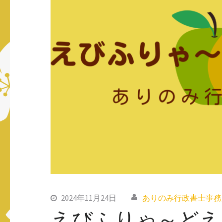
ス
キ
ッ
プ
(Enter
を
押
す)
2024年11月24日
ありのみ行政書士事務
えびふりゃ～どえ