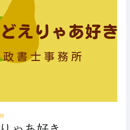
所
りゃあ好き