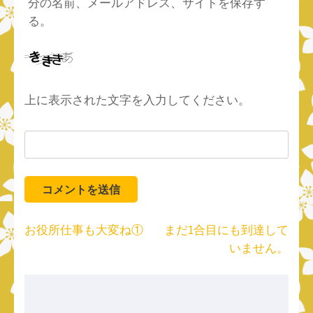
分の名前、メールアドレス、サイトを保存す
る。
上に表示された文字を入力してください。
投
お役所仕事も大変ね①
まだ1合目にも到達して
稿
いません。
ナ
ビ
ゲ