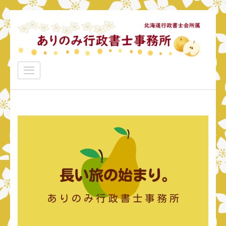
コ
ン
テ
ン
ありのみ行政書士事務所
ツ
あなたのナシをアリ！に変えていきたい
へ
ス
キ
ッ
プ
(Enter
を
押
す)