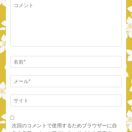
コ
メ
ン
ト
名
前
*
メ
ー
ル
サ
*
イ
ト
次回のコメントで使用するためブラウザーに自