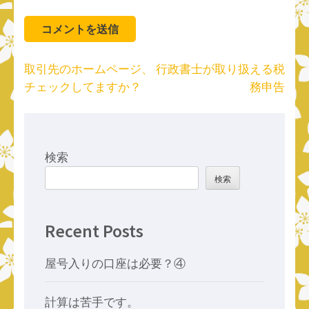
投
取引先のホームページ、
行政書士が取り扱える税
稿
チェックしてますか？
務申告
ナ
ビ
ゲ
ー
検索
シ
検索
ョ
ン
Recent Posts
屋号入りの口座は必要？④
計算は苦手です。