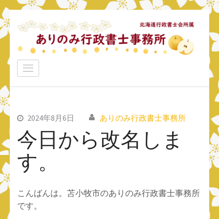
コ
ン
テ
ン
ありのみ行政書士事務所
ツ
あなたのナシをアリ！に変えていきたい
へ
ス
キ
ッ
2024年8月6日
ありのみ行政書士事務所
プ
今日から改名しま
(Enter
す。
を
押
す)
こんばんは。苫小牧市のありのみ行政書士事務所
です。