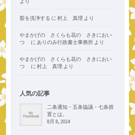
より
梨を洗浄する
に
村上 真理
より
やまかげの さくらも花の さきにおい
つゝ
に
ありのみ行政書士事務所
より
やまかげの さくらも花の さきにおい
つゝ
に
村上 真理
より
人気の記事
二条通知・五条協議・七条措
置とは。
8月 8, 2024