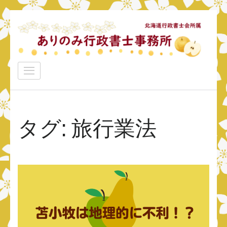
コ
ン
テ
ン
ありのみ行政書士事務所
ツ
あなたのナシをアリ！に変えていきたい
へ
ス
キ
タグ:
旅行業法
ッ
プ
(Enter
を
押
す)