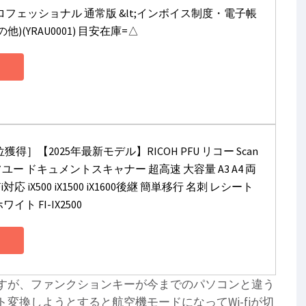
プロフェッショナル 通常版 &lt;インボイス制度・電子帳
他)(YRAU0001) 目安在庫=△
得］【2025年最新モデル】RICOH PFU リコー Scan
ピーエフユー ドキュメントスキャナー 超高速 大容量 A3 A4 両
応 iX500 iX1500 iX1600後継 簡単移行 名刺 レシート
ト FI-IX2500
すが、ファンクションキーが今までのパソコンと違う
変換しようとすると航空機モードになってWi-fiが切