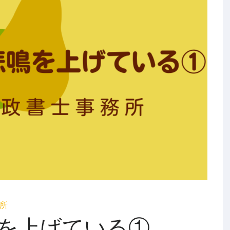
所
を上げている①