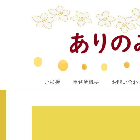
ありのみ行政書士事務所
ご挨拶
事務所概要
お問い合わ
あなたのナシをアリ！に変えていきたい
コ
ン
テ
ン
ツ
へ