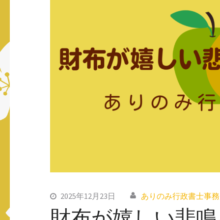
ス
キ
ッ
プ
(Enter
を
押
す)
2025年12月23日
ありのみ行政書士事務
財布が嬉しい悲鳴