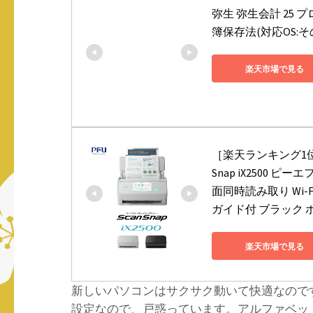
弥生 弥生会計 25 
簿保存法(対応OS:その
楽天市場で見る
［楽天ランキング1位獲
Snap iX2500 
面同時読み取り Wi-Fi対
ガイド付 ブラック ホワイ
楽天市場で見る
新しいパソコンはサクサク動いて快適なので
設定なので、戸惑っています。アルファベット