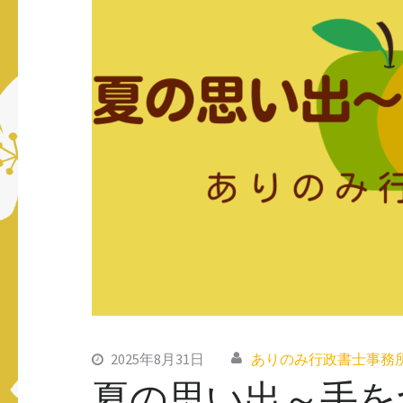
ス
キ
ッ
プ
(Enter
を
押
す)
2025年8月31日
ありのみ行政書士事務
夏の思い出～手を