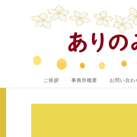
ありのみ行政書士事務所
ご挨拶
事務所概要
お問い合わ
あなたのナシをアリ！に変えていきたい
コ
ン
テ
ン
ツ
へ