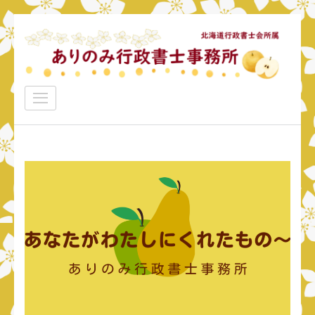
コ
ン
テ
ン
ありのみ行政書士事務所
ツ
あなたのナシをアリ！に変えていきたい
へ
ス
キ
ッ
プ
(Enter
を
押
す)