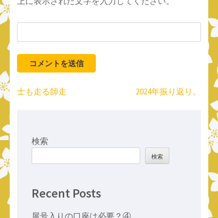
上に表示された文字を入力してください。
投
士も走る師走
2024年振り返り。
稿
ナ
ビ
ゲ
検索
ー
検索
シ
ョ
ン
Recent Posts
屋号入りの口座は必要？④