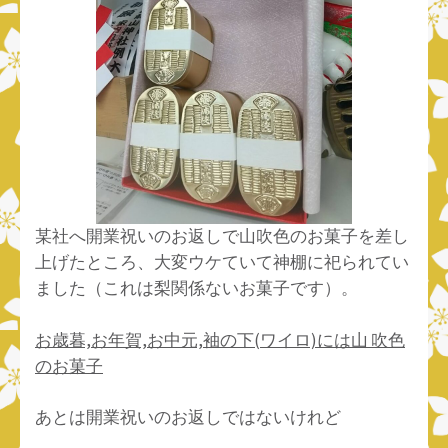
某社へ開業祝いのお返しで山吹色のお菓子を差し
上げたところ、大変ウケていて神棚に祀られてい
ました（これは梨関係ないお菓子です）。
お歳暮,お年賀,お中元,袖の下(ワイロ)には山 吹色
のお菓子
あとは開業祝いのお返しではないけれど