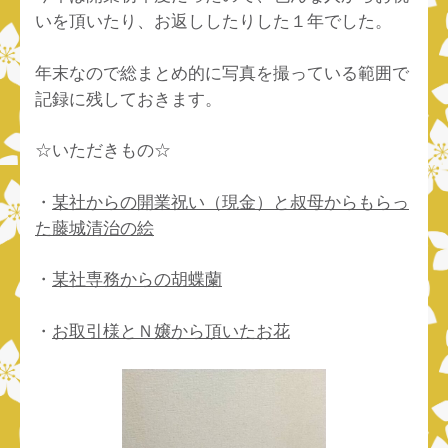
いを頂いたり、お返ししたりした１年でした。
年末なので総まとめ的に写真を撮っている範囲で
記録に残しておきます。
☆いただきもの☆
・
某社からの開業祝い（現金）と叔母からもらっ
た藤城清治の絵
・
某社専務からの胡蝶蘭
・
お取引様とＮ嬢から頂いたお花