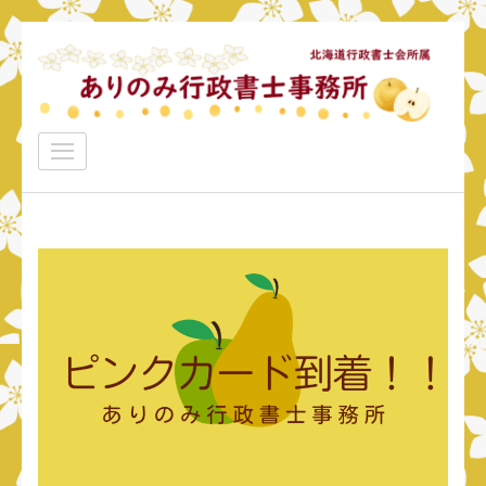
コ
ン
テ
ン
ありのみ行政書士事務所
ツ
あなたのナシをアリ！に変えていきたい
へ
ス
キ
ッ
プ
(Enter
を
押
す)