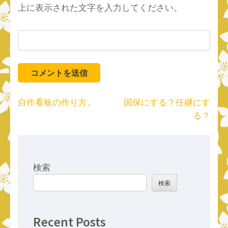
上に表示された文字を入力してください。
投
自作看板の作り方。
国保にする？任継にす
稿
る？
ナ
ビ
ゲ
ー
検索
シ
検索
ョ
ン
Recent Posts