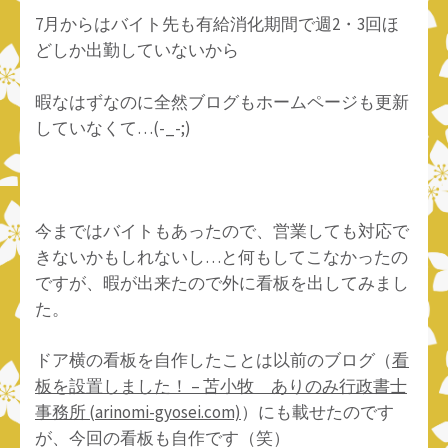
7月からはバイト先も有給消化期間で週2・3回ほ
どしか出勤していないから
暇なはずなのに全然ブログもホームページも更新
していなくて…(-_-;)
今まではバイトもあったので、営業しても対応で
きないかもしれないし…と何もしてこなかったの
ですが、暇が出来たので外に看板を出してみまし
た。
ドア横の看板を自作したことは以前のブログ（
看
板を設置しました！ – 苫小牧 ありのみ行政書士
事務所 (arinomi-gyosei.com)
）にも載せたのです
が、今回の看板も自作です（笑）