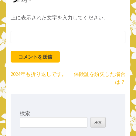
上に表示された文字を入力してください。
投
2024年も折り返しです。
保険証を紛失した場合
稿
は？
ナ
ビ
ゲ
ー
検索
シ
検索
ョ