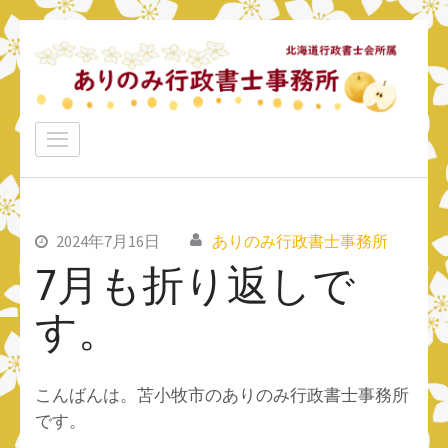
コ
ン
テ
ン
ありのみ行政書士事務所
ツ
あなたのナシをアリ！に変えていきたい
へ
ス
キ
ッ
2024年7月16日
ありのみ行政書士事務所
プ
7月も折り返しで
(Enter
す。
を
押
す)
こんばんは。苫小牧市のありのみ行政書士事務所
です。