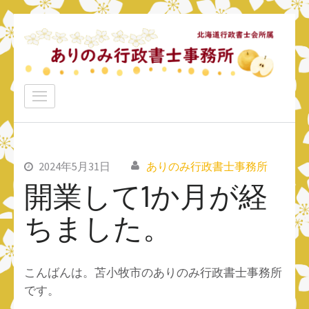
コ
ン
テ
ン
ありのみ行政書士事務所
ツ
あなたのナシをアリ！に変えていきたい
へ
ス
キ
ッ
2024年5月31日
ありのみ行政書士事務所
プ
開業して1か月が経
(Enter
ちました。
を
押
す)
こんばんは。苫小牧市のありのみ行政書士事務所
です。