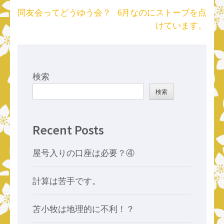
投
同友会ってどうゆう会？
6月なのにストーブを点
稿
けています。
ナ
ビ
ゲ
ー
検索
シ
検索
ョ
ン
Recent Posts
屋号入りの口座は必要？④
計算は苦手です。
苫小牧は地理的に不利！？