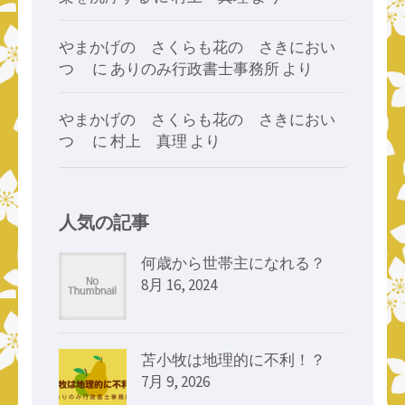
やまかげの さくらも花の さきにおい
つゝ
に
ありのみ行政書士事務所
より
やまかげの さくらも花の さきにおい
つゝ
に
村上 真理
より
人気の記事
何歳から世帯主になれる？
8月 16, 2024
苫小牧は地理的に不利！？
7月 9, 2026