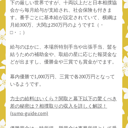
下の厳しい世界ですが、十両以上だと日本相撲協
会から毎月給与が支給され、社会保険も付きま
す。番手ごとに基本給が設定されていて、横綱は
月給300万、大関は250万円のようですΣ（・
□・；）
給与のほかに、本場所特別手当や出張手当、髷を
結うための補助金や、取組の星に応じた報奨金な
どが出ますし、優勝金や三賞でも賞金がでます。
幕内優勝で1,000万円、三賞で各200万円となって
いるようです。
力士の給料はいくら？関取と幕下以下の驚くべき
差の秘密は？相撲取りの収入を詳しく解説！
(sumo-guide.com)