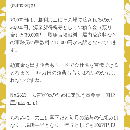
(sumo.or.jp)
70,000円は、勝利力士にその場で渡されるのが
30,000円、源泉所得税等としての積立金（預り
金）が30,000円、取組表掲載料・場内放送料など
の事務局の手数料で10,000円が内訳となっていま
す。
懸賞金を出す企業もＮＨＫで会社名を宣伝できる
となると、105万円の経費も高くはないのかもし
れないですね。
No.2813 広告宣伝のために支払う賞金等｜国税
庁 (nta.go.jp)
ちなみに、力士は幕下だと毎月の給与の仕組みは
なく、場所手当となり、年収としても100万円以