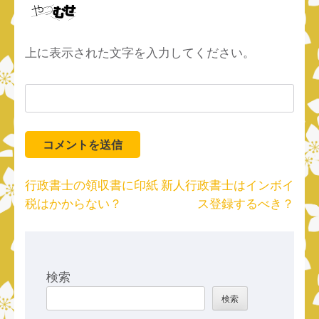
上に表示された文字を入力してください。
投
行政書士の領収書に印紙
新人行政書士はインボイ
稿
税はかからない？
ス登録するべき？
ナ
ビ
ゲ
ー
検索
シ
検索
ョ