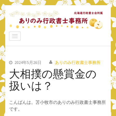
コ
ン
テ
ン
ありのみ行政書士事務所
ツ
あなたのナシをアリ！に変えていきたい
へ
ス
キ
ッ
2024年5月26日
ありのみ行政書士事務所
プ
大相撲の懸賞金の
(Enter
扱いは？
を
押
す)
こんばんは。苫小牧市のありのみ行政書士事務所
です。