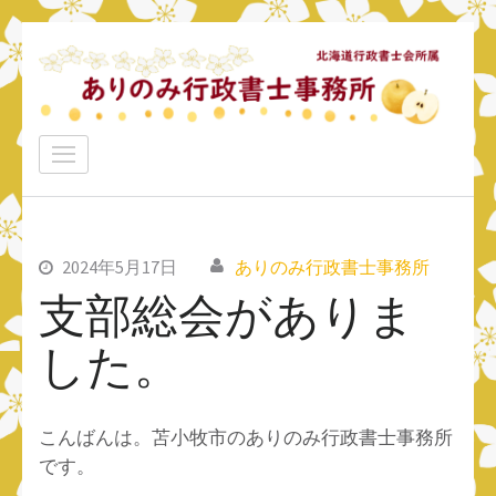
コ
ン
テ
ン
ありのみ行政書士事務所
ツ
あなたのナシをアリ！に変えていきたい
へ
ス
キ
ッ
2024年5月17日
ありのみ行政書士事務所
プ
支部総会がありま
(Enter
した。
を
押
す)
こんばんは。苫小牧市のありのみ行政書士事務所
です。