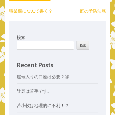
投
職業欄になんて書く？
庭の予防法務
稿
ナ
ビ
ゲ
検索
ー
検索
シ
ョ
ン
Recent Posts
屋号入りの口座は必要？④
計算は苦手です。
苫小牧は地理的に不利！？