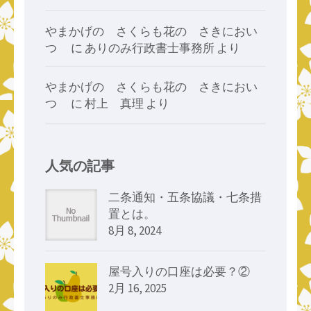
やまかげの さくらも花の さきにおい
つゝ
に
ありのみ行政書士事務所
より
やまかげの さくらも花の さきにおい
つゝ
に
村上 真理
より
人気の記事
二条通知・五条協議・七条措
置とは。
8月 8, 2024
屋号入りの口座は必要？②
2月 16, 2025