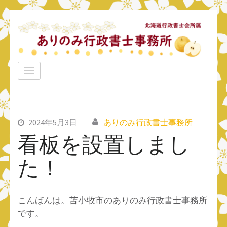
コ
ン
テ
ン
ありのみ行政書士事務所
ツ
あなたのナシをアリ！に変えていきたい
へ
ス
キ
ッ
2024年5月3日
ありのみ行政書士事務所
プ
看板を設置しまし
(Enter
た！
を
押
す)
こんばんは。苫小牧市のありのみ行政書士事務所
です。