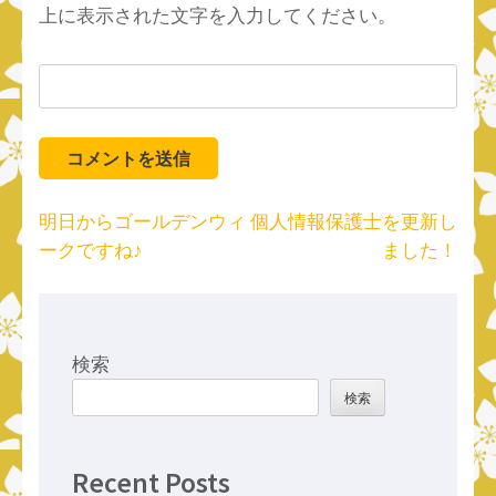
上に表示された文字を入力してください。
投
明日からゴールデンウィ
個人情報保護士を更新し
稿
ークですね♪
ました！
ナ
ビ
ゲ
ー
検索
シ
検索
ョ
ン
Recent Posts