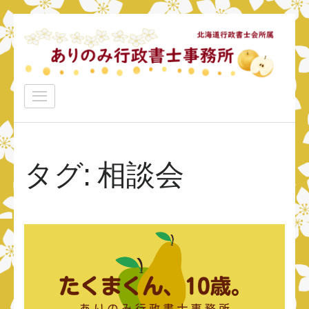
コ
ン
テ
ン
ありのみ行政書士事務所
ツ
あなたのナシをアリ！に変えていきたい
へ
ス
キ
タグ:
相談会
ッ
プ
(Enter
を
押
す)